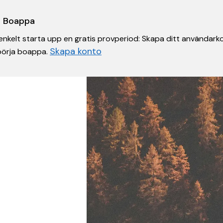
 i Boappa
nkelt starta upp en gratis provperiod: Skapa ditt användarko
Skapa konto
 börja boappa.