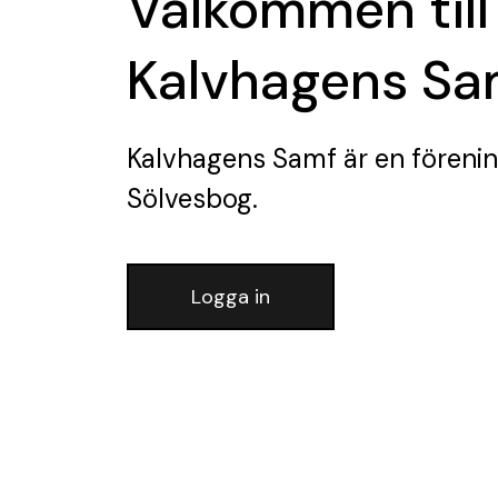
Välkommen till
Kalvhagens Sa
Kalvhagens Samf
är en föreni
Sölvesbog.
Logga in