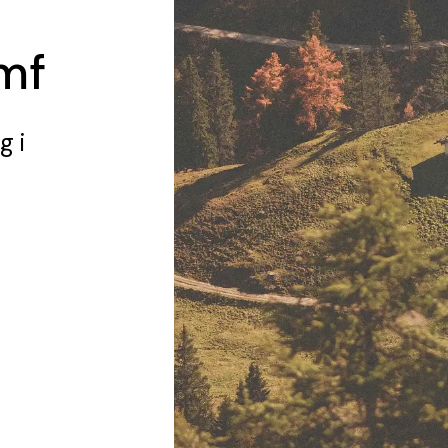
mf
ng
i