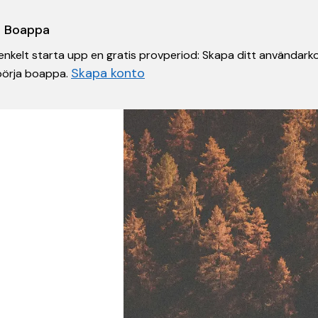
 i Boappa
nkelt starta upp en gratis provperiod: Skapa ditt användarko
Skapa konto
 börja boappa.