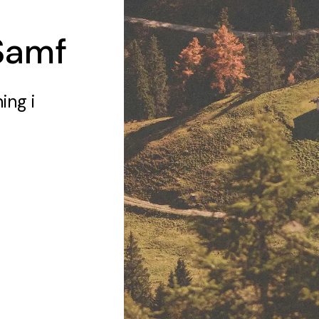
Samf
ning
i