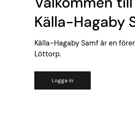
Välkommen till
Källa-Hagaby 
Källa-Hagaby Samf
är en före
Löttorp.
Logga in