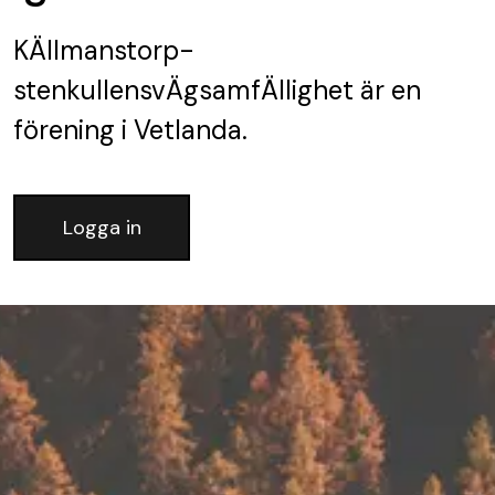
KÄllmanstorp-
stenkullensvÄgsamfÄllighet
är en
förening
i Vetlanda.
Logga in