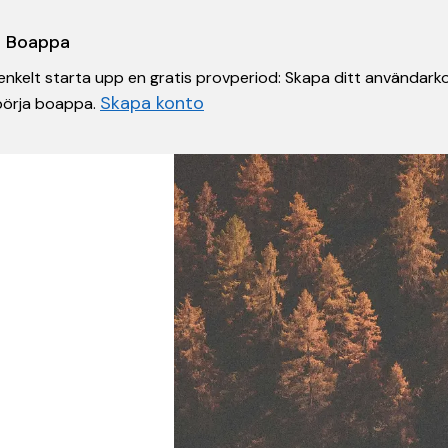
 i Boappa
nkelt starta upp en gratis provperiod: Skapa ditt användarko
Skapa konto
 börja boappa.