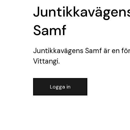
Juntikkavägen
Samf
Juntikkavägens Samf
är en fö
Vittangi.
Logga in