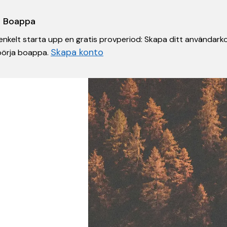
 i Boappa
nkelt starta upp en gratis provperiod: Skapa ditt användarko
Skapa konto
 börja boappa.