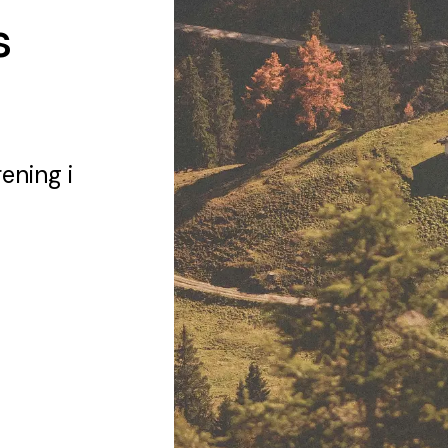
s
rening
i