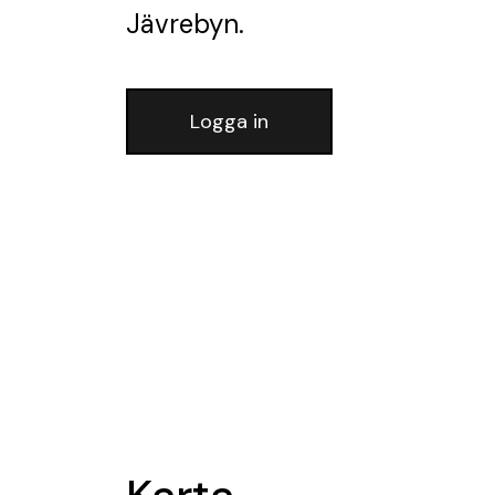
Jävrebyn.
Logga in