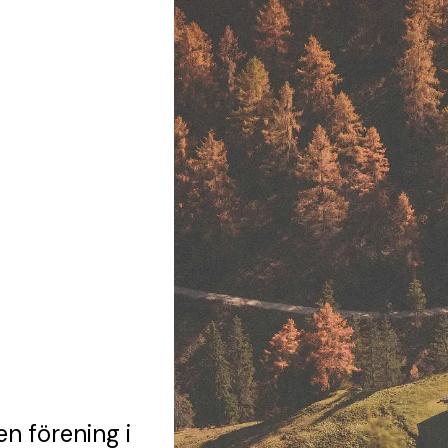
en förening
i