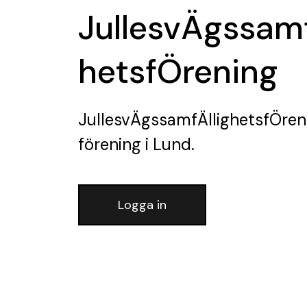
JullesvÄgssamf
hetsfÖrening
JullesvÄgssamfÄllighetsfÖren
förening
i Lund.
Logga in