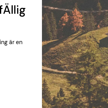
Ällig
ing
är en