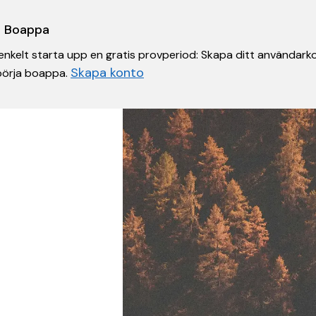
 i Boappa
nkelt starta upp en gratis provperiod: Skapa ditt användarko
Skapa konto
 börja boappa.