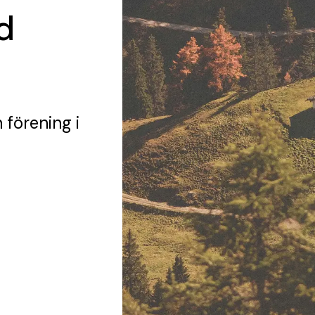
d
 förening
i