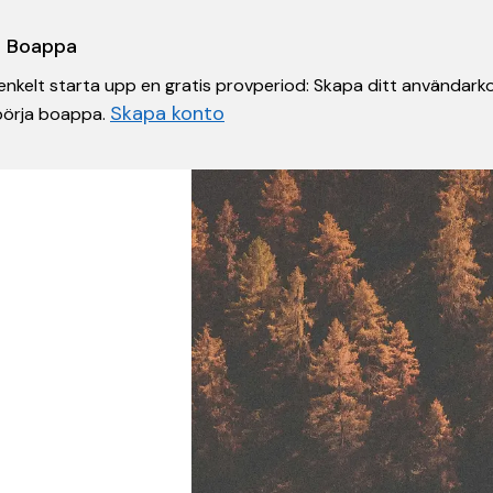
 i Boappa
nkelt starta upp en gratis provperiod: Skapa ditt användarko
Skapa konto
 börja boappa.