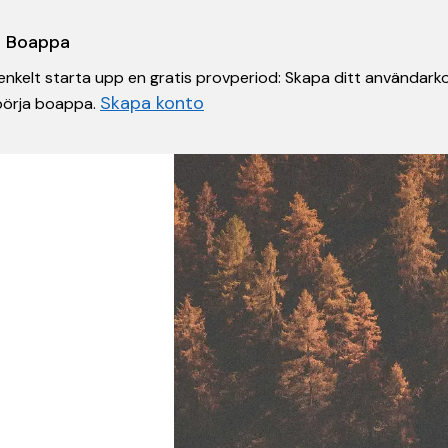
 i Boappa
nkelt starta upp en gratis provperiod: Skapa ditt användarko
Skapa konto
 börja boappa.