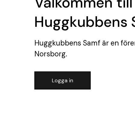
Välkommen till
Huggkubbens 
Huggkubbens Samf
är en före
Norsborg.
Logga in