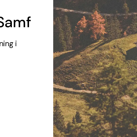
Samf
ning
i