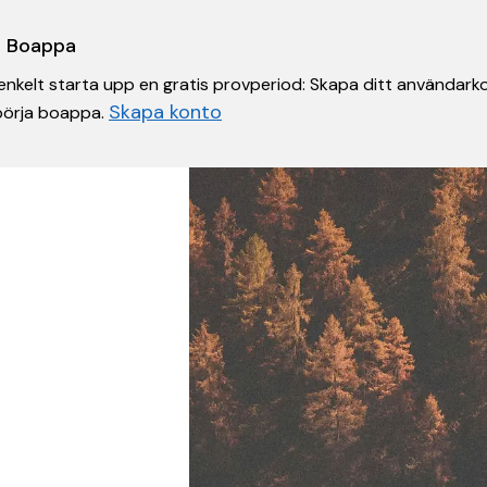
 i Boappa
nkelt starta upp en gratis provperiod: Skapa ditt användarko
Skapa konto
 börja boappa.