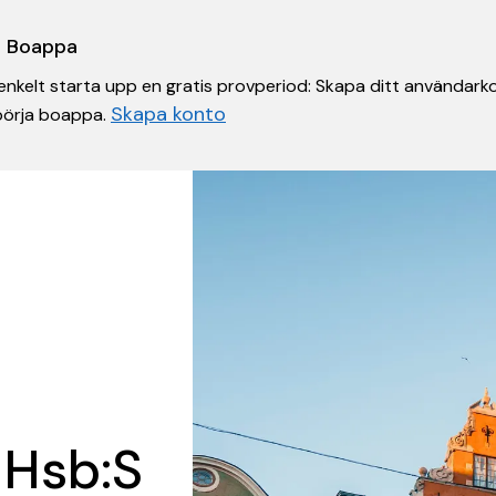
 i Boappa
nkelt starta upp en gratis provperiod: Skapa ditt användarko
Skapa konto
 börja boappa.
 Hsb:S