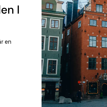
en I
r en