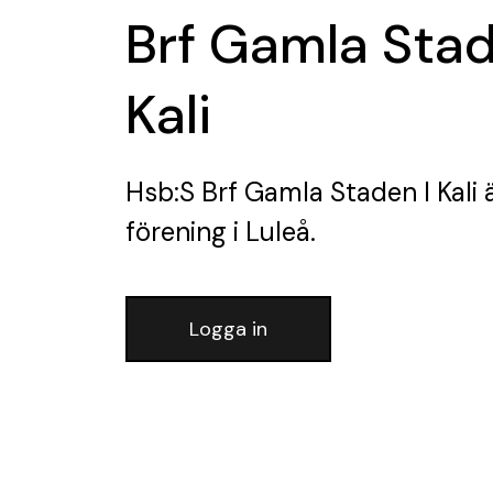
Brf Gamla Stad
Kali
Hsb:S Brf Gamla Staden I Kali
ä
förening
i Luleå.
Logga in