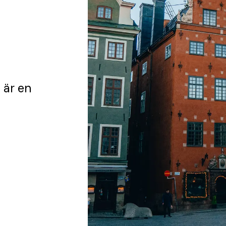
d
är en