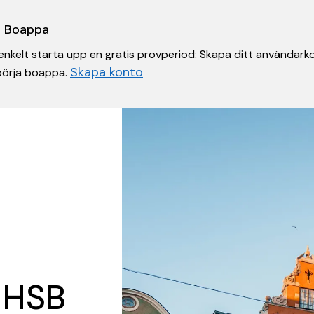
 i Boappa
nkelt starta upp en gratis provperiod: Skapa ditt användarko
Skapa konto
 börja boappa.
 HSB