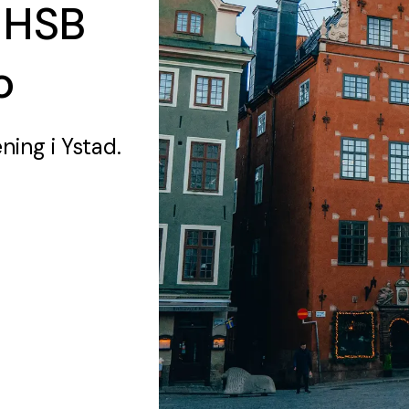
 HSB
o
ening
i Ystad.