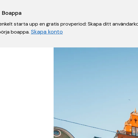
 i Boappa
nkelt starta upp en gratis provperiod: Skapa ditt användarko
Skapa konto
 börja boappa.