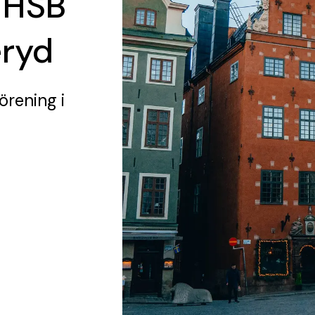
 HSB
eryd
förening
i