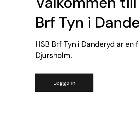
Välkommen till
Brf Tyn i Dand
HSB Brf Tyn i Danderyd
är en 
Djursholm.
Logga in