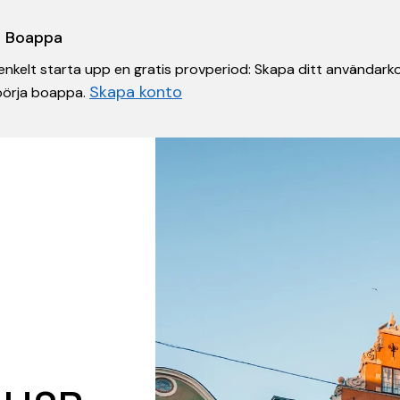
 i Boappa
nkelt starta upp en gratis provperiod: Skapa ditt användarko
Skapa konto
 börja boappa.