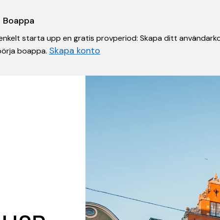
 i Boappa
nkelt starta upp en gratis provperiod: Skapa ditt användarko
Skapa konto
 börja boappa.