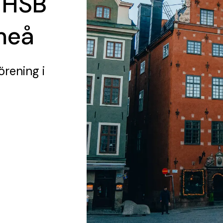
 HSB
Umeå
örening
i