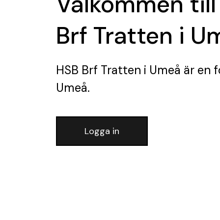
Välkommen till
Brf Tratten i 
HSB Brf Tratten i Umeå
är en f
Umeå.
Logga in