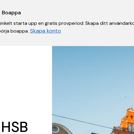
 i Boappa
nkelt starta upp en gratis provperiod: Skapa ditt användarko
Skapa konto
 börja boappa.
 HSB