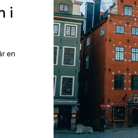
 i
är en