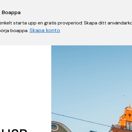
 i Boappa
nkelt starta upp en gratis provperiod: Skapa ditt användarko
Skapa konto
 börja boappa.