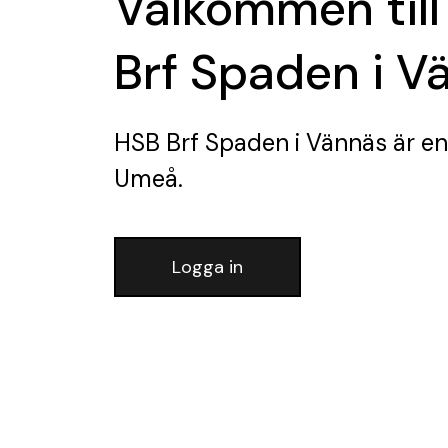
Välkommen till
Brf Spaden i V
HSB Brf Spaden i Vännäs
är en
Umeå.
Logga in