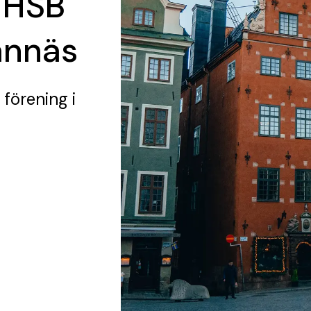
 HSB
ännäs
 förening
i