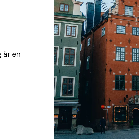
g
är en