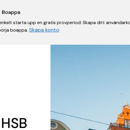
 i Boappa
nkelt starta upp en gratis provperiod: Skapa ditt användarko
Skapa konto
 börja boappa.
 HSB