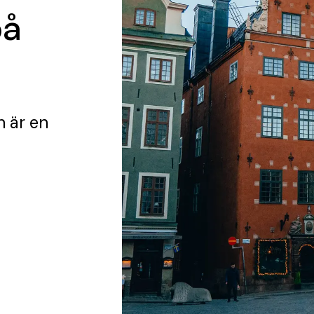
på
n
är en