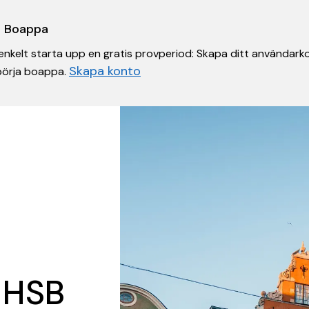
 i Boappa
nkelt starta upp en gratis provperiod: Skapa ditt användarko
Skapa konto
 börja boappa.
 HSB