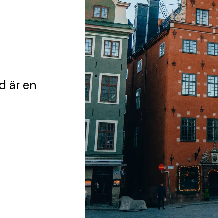
ad
är en