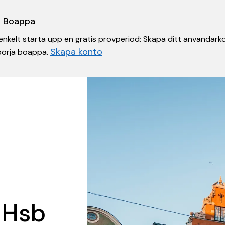
 i Boappa
nkelt starta upp en gratis provperiod: Skapa ditt användarko
Skapa konto
 börja boappa.
 Hsb