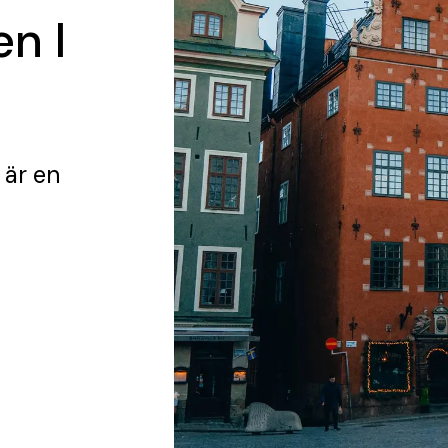
n I
är en