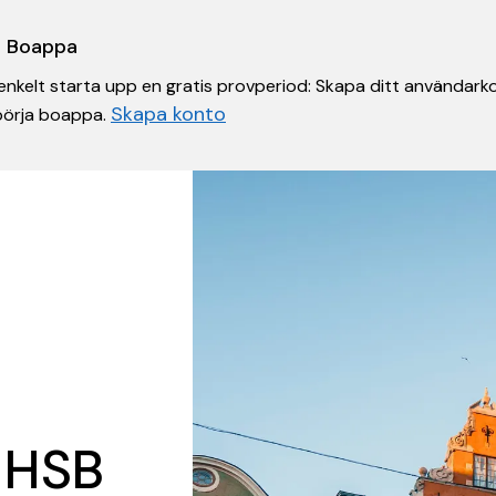
 i Boappa
nkelt starta upp en gratis provperiod: Skapa ditt användarko
Skapa konto
 börja boappa.
 HSB