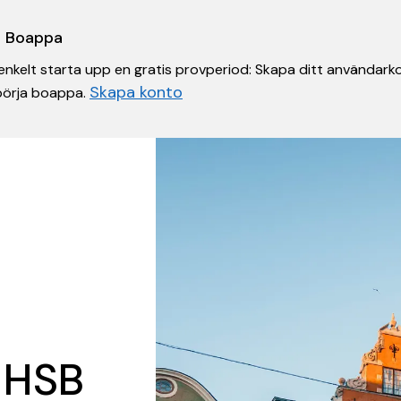
 i Boappa
nkelt starta upp en gratis provperiod: Skapa ditt användarko
Skapa konto
 börja boappa.
 HSB