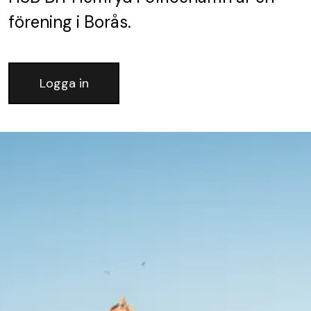
förening
i Borås.
Logga in