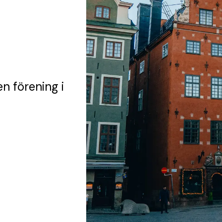
en förening
i