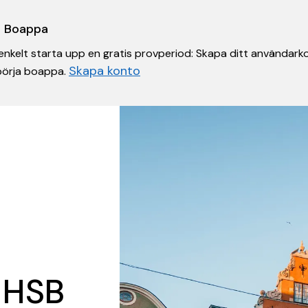
 i Boappa
nkelt starta upp en gratis provperiod: Skapa ditt användarko
Skapa konto
 börja boappa.
 HSB