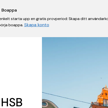
 i Boappa
nkelt starta upp en gratis provperiod: Skapa ditt användarko
Skapa konto
 börja boappa.
 HSB