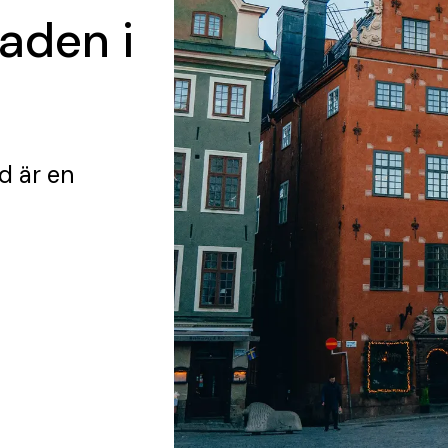
taden i
nd
är en