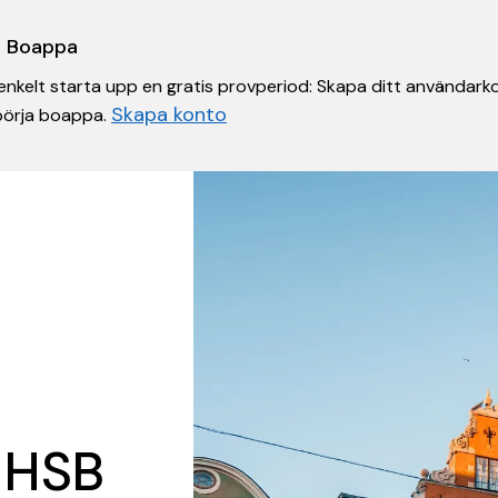
 i Boappa
nkelt starta upp en gratis provperiod: Skapa ditt användarko
Skapa konto
 börja boappa.
 HSB