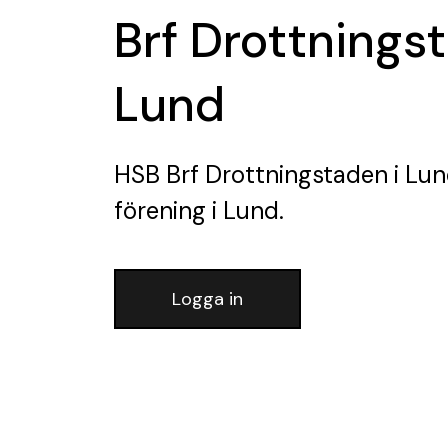
Brf Drottnings
Lund
HSB Brf Drottningstaden i Lu
förening
i Lund.
Logga in