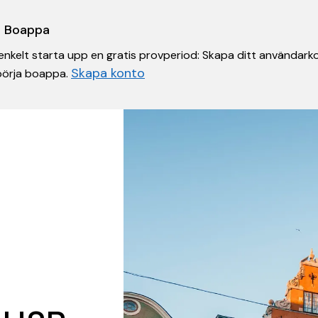
 i Boappa
nkelt starta upp en gratis provperiod: Skapa ditt användarko
Skapa konto
 börja boappa.