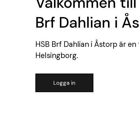
Välkommen till
Brf Dahlian i Å
HSB Brf Dahlian i Åstorp
är en 
Helsingborg.
Logga in