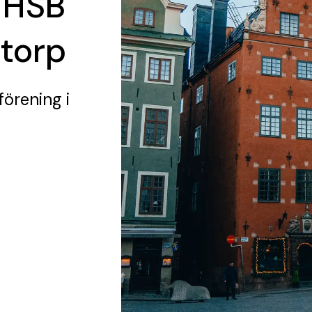
 HSB
storp
förening
i