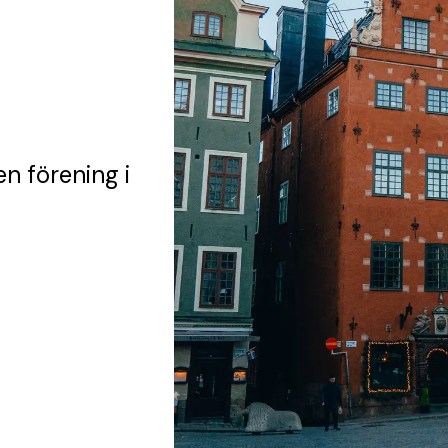
en förening
i