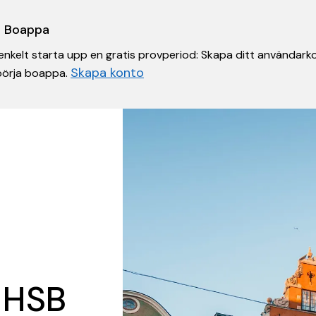
 i Boappa
nkelt starta upp en gratis provperiod: Skapa ditt användarko
Skapa konto
 börja boappa.
 HSB