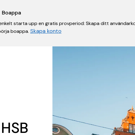
 i Boappa
nkelt starta upp en gratis provperiod: Skapa ditt användarko
Skapa konto
 börja boappa.
 HSB