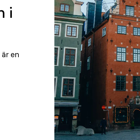
 i
är en