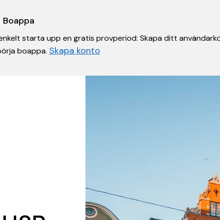
 i Boappa
nkelt starta upp en gratis provperiod: Skapa ditt användarko
Skapa konto
 börja boappa.