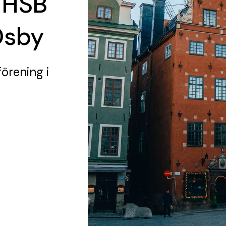
 HSB
Osby
förening
i