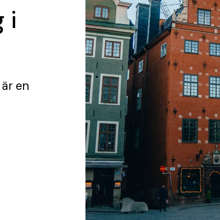
 i
är en