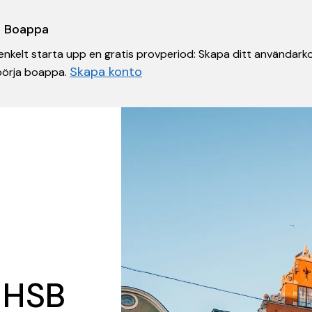
 i Boappa
nkelt starta upp en gratis provperiod: Skapa ditt användarko
Skapa konto
 börja boappa.
 HSB