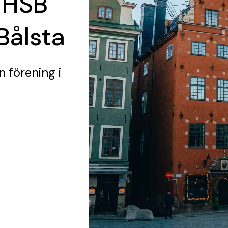
 HSB
 Bålsta
n förening
i