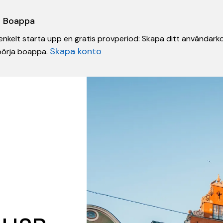
 i Boappa
nkelt starta upp en gratis provperiod: Skapa ditt användarko
Skapa konto
 börja boappa.