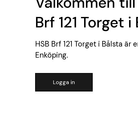
Välkommen till
Brf 121 Torget i
HSB Brf 121 Torget i Bålsta
är e
Enköping.
Logga in