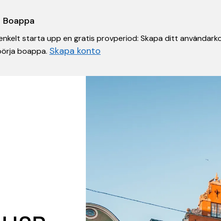
 i Boappa
nkelt starta upp en gratis provperiod: Skapa ditt användarko
Skapa konto
 börja boappa.