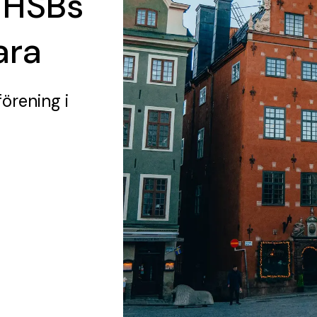
 HSBs
ara
förening
i