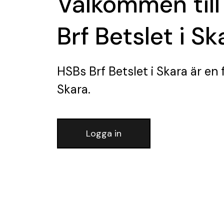
Välkommen till
Brf Betslet i Sk
HSBs Brf Betslet i Skara
är en 
Skara.
Logga in