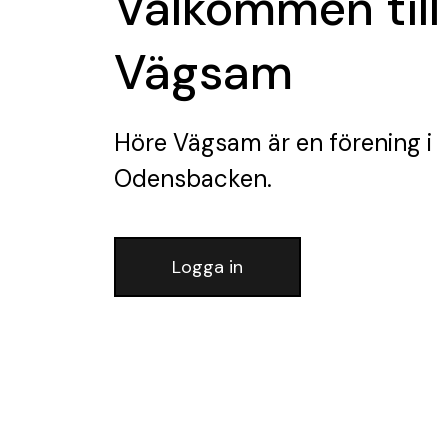
Välkommen till
Vägsam
Höre Vägsam
är en förening
i
Odensbacken.
Logga in