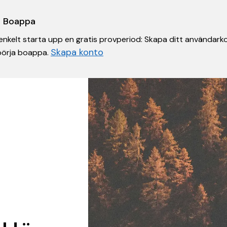
 i Boappa
nkelt starta upp en gratis provperiod: Skapa ditt användarko
Skapa konto
 börja boappa.