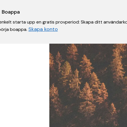
 i Boappa
nkelt starta upp en gratis provperiod: Skapa ditt användarko
Skapa konto
 börja boappa.