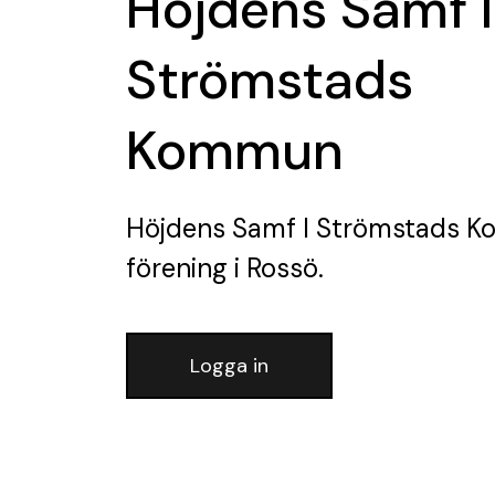
Höjdens Samf I
Strömstads
Kommun
Höjdens Samf I Strömstads 
förening
i Rossö.
Logga in