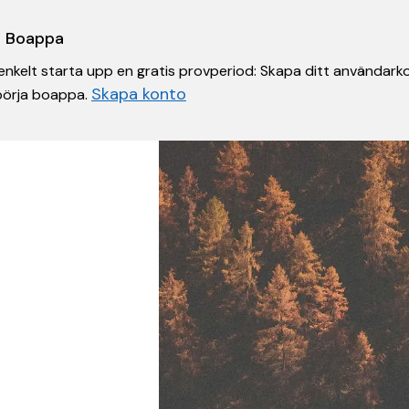
 i Boappa
nkelt starta upp en gratis provperiod: Skapa ditt användarko
Skapa konto
 börja boappa.