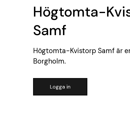
Högtomta-Kvis
Samf
Högtomta-Kvistorp Samf
är e
Borgholm.
Logga in