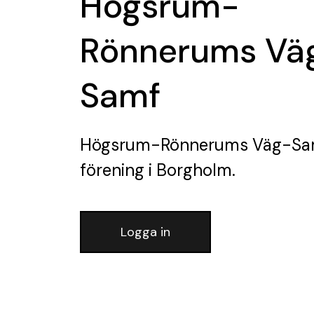
Högsrum-
Rönnerums Vä
Samf
Högsrum-Rönnerums Väg-Sa
förening
i Borgholm.
Logga in