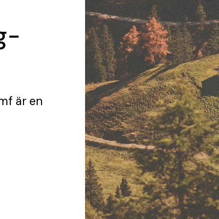
g-
mf
är en