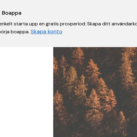
 i Boappa
nkelt starta upp en gratis provperiod: Skapa ditt användarko
Skapa konto
 börja boappa.