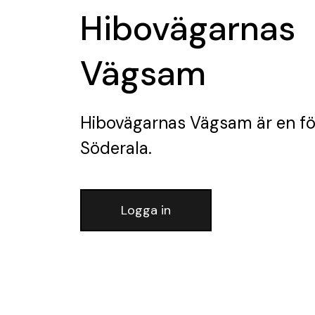
Hibovägarnas
Vägsam
Hibovägarnas Vägsam
är en f
Söderala.
Logga in