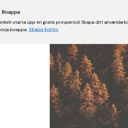
 i Boappa
nkelt starta upp en gratis provperiod: Skapa ditt användarko
Skapa konto
 börja boappa.