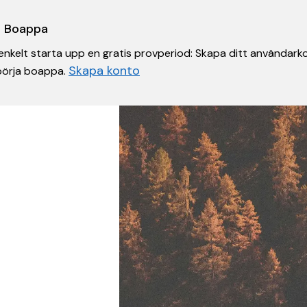
 i Boappa
nkelt starta upp en gratis provperiod: Skapa ditt användarko
Skapa konto
 börja boappa.