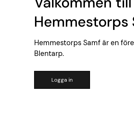
Välkommen till
Hemmestorps 
Hemmestorps Samf
är en för
Blentarp.
Logga in