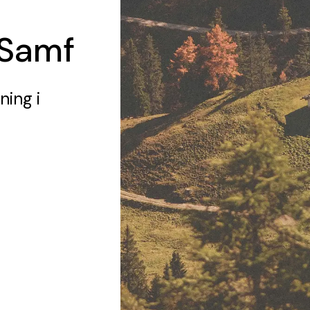
Samf
ening
i