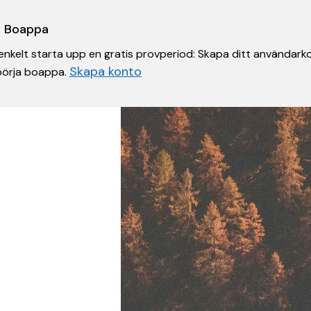
 i Boappa
nkelt starta upp en gratis provperiod: Skapa ditt användarko
Skapa konto
 börja boappa.