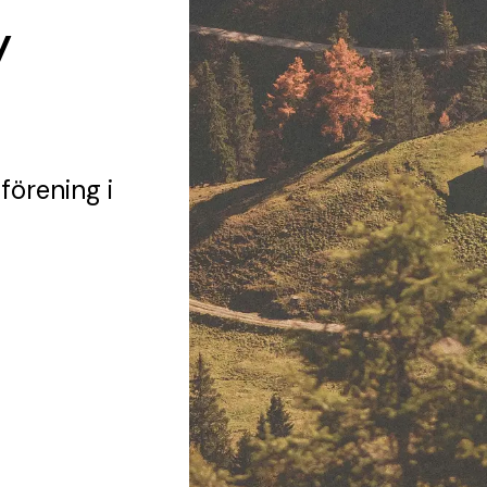
y
 förening
i