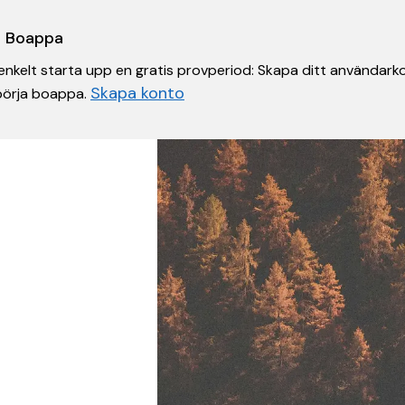
 i Boappa
nkelt starta upp en gratis provperiod: Skapa ditt användarko
Skapa konto
 börja boappa.