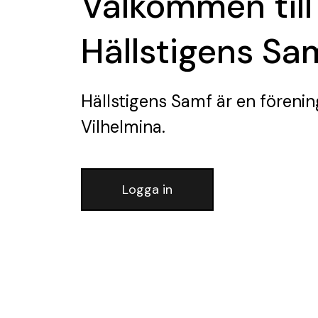
Välkommen till
Hällstigens Sa
Hällstigens Samf
är en förenin
Vilhelmina.
Logga in