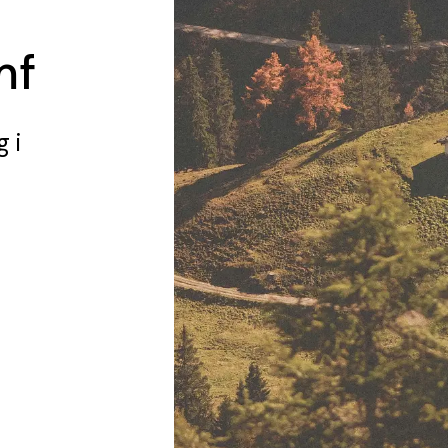
mf
g
i