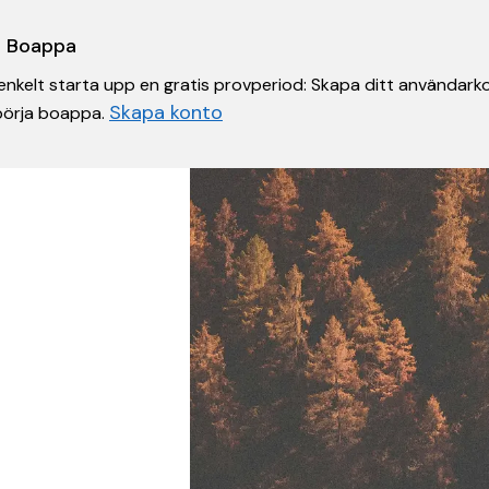
 i Boappa
nkelt starta upp en gratis provperiod: Skapa ditt användarko
Skapa konto
 börja boappa.