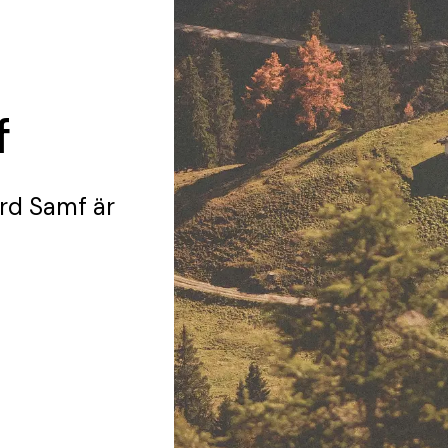
f
ård Samf
är