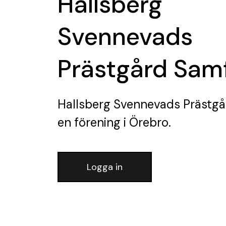
Hallsberg
Svennevads
Prästgård Sam
Hallsberg Svennevads Prästg
en förening
i Örebro.
Logga in