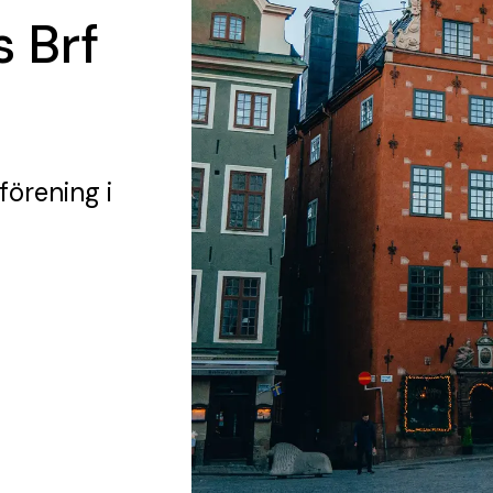
 Brf
 förening
i