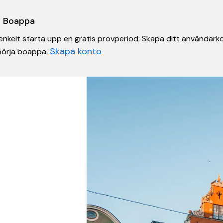
 i Boappa
nkelt starta upp en gratis provperiod: Skapa ditt användarko
Skapa konto
 börja boappa.