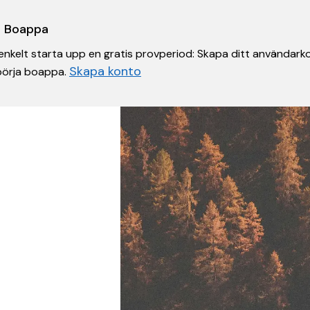
 i Boappa
nkelt starta upp en gratis provperiod: Skapa ditt användarko
Skapa konto
 börja boappa.