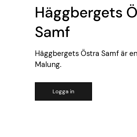
Häggbergets Ö
Samf
Häggbergets Östra Samf
är en
Malung.
Logga in