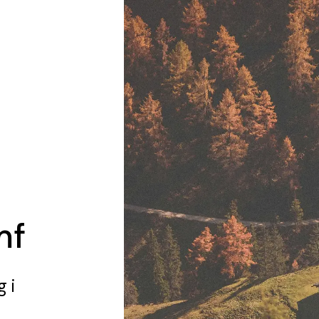
mf
g
i