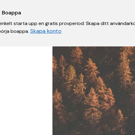
 i Boappa
nkelt starta upp en gratis provperiod: Skapa ditt användarko
Skapa konto
 börja boappa.