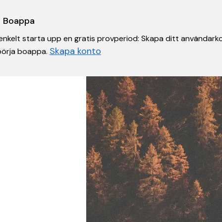
 i Boappa
nkelt starta upp en gratis provperiod: Skapa ditt användarko
Skapa konto
 börja boappa.