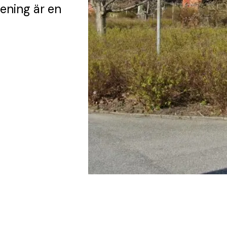
rening
är en