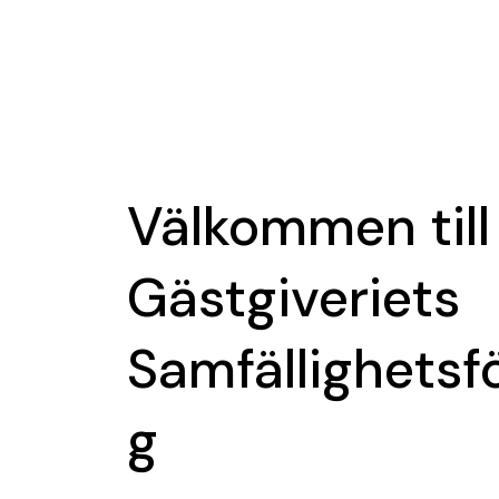
Välkommen till
Gästgiveriets
Samfällighetsf
g