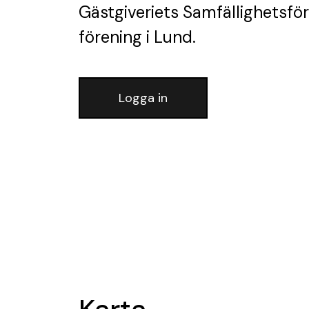
Gästgiveriets Samfällighetsfö
förening
i Lund.
Logga in