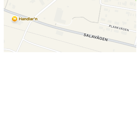
Kontakta styrelsen i Friberga
Fritidsområdes
Samfällighetsförening
Ditt namn